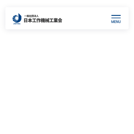
MENU
当会について
工作機械について
統計情報
各種制度
出版物