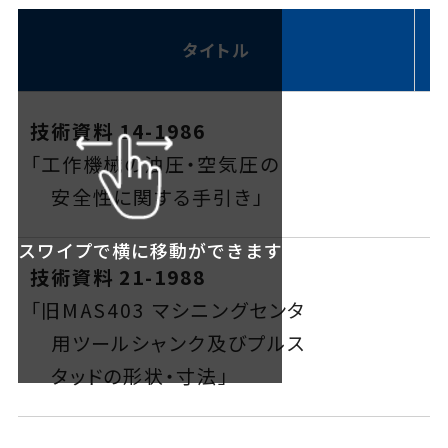
タイトル
ニュース
技術資料 14-1986
お問い合わせ
「工作機械の油圧・空気圧の
安全性に関する手引き」
ENGLISH
スワイプで横に移動ができます
技術資料 21-1988
会員ログイン
「旧MAS403 マシニングセンタ
用ツールシャンク及びプルス
入会案内
会員名簿
タッドの形状・寸法」