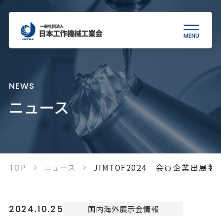
MENU
当会について
NEWS
ニュース
工作機械について
統計情報
TOP
ニュース
JIMTOF2024 会員企業出展
各種制度
2024.10.25
国内海外展示会情報
出版物