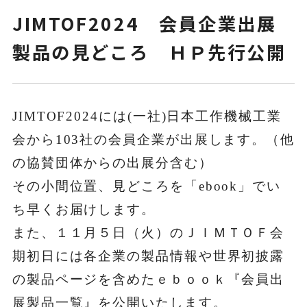
JIMTOF2024 会員企業出展
製品の見どころ ＨＰ先行公開
ニュース
お問い合わせ
JIMTOF2024には(一社)日本工作機械工業
会から103社の会員企業が出展します。（他
ENGLISH
の協賛団体からの出展分含む）
その小間位置、見どころを「ebook」でい
会員ログイン
ち早くお届けします。
また、１１月５日（火）のＪＩＭＴＯＦ会
入会案内
会員名簿
期初日には各企業の製品情報や世界初披露
の製品ページを含めたｅｂｏｏｋ『会員出
展製品一覧』を公開いたします。