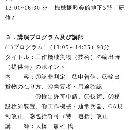
13:00~16:30 ※ 機械振興会館地下3階「研
修2」
３．講演プログラム及び講師
(1)プログラム1（13:05～14:35）90分
タイトル：工作機械貨物（技術）の輸出時
（提供時）のポイント
内 容：①該非判定、②申告値、③輸出
貨物の在り方、④需要者・用途確認
⑤輸出許可申請、⑥技術、⑦移
設検知装置、⑧工作機械・通常兵器、CA規
制改正、
⑨包括許可（特一包括）改正
講 師：大橋 敏雄 氏