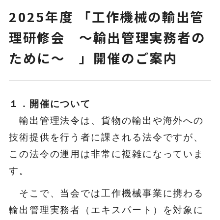
2025年度 「工作機械の輸出管
理研修会 ～輸出管理実務者の
ニュース
ために～ 」開催のご案内
お問い合わせ
１．開催について
ENGLISH
輸出管理法令は、貨物の輸出や海外への
技術提供を行う者に課される法令ですが、
会員ログイン
この法令の運用は非常に複雑になっていま
す。
入会案内
会員名簿
そこで、当会では工作機械事業に携わる
輸出管理実務者（エキスパート）を対象に