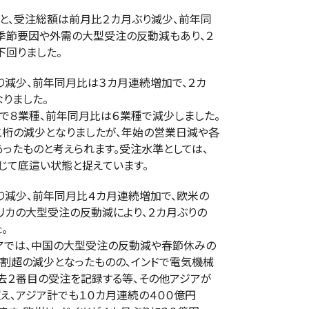
受注総額は前月比２カ月ぶり減少、前年同
節要因や外需の大型受注の反動減もあり、２
回りました。
少、前年同月比は３カ月連続増加で、２カ
りました。
業種、前年同月比は６業種で減少しました。
の減少となりましたが、年始の営業日減や各
たものと考えられます。受注水準としては、
て底這い状態と捉えています。
少、前年同月比４カ月連続増加で、欧米の
カの大型受注の反動減により、２カ月ぶりの
。
は、中国の大型受注の反動減や春節休みの
超の減少となったものの、インドで電気機械
２番目の受注を記録する等、その他アジアが
、アジア計でも１０カ月連続の４００億円