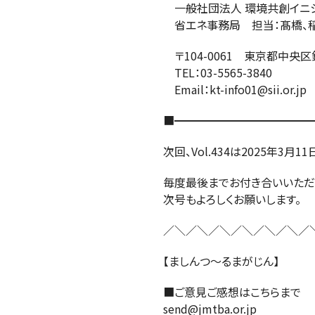
一般社団法人 環境共創イニ
省エネ事務局 担当：髙橋、稲
〒104-0061 東京都中央区
TEL：03-5565-3840
Email：kt-info01@sii.or.jp
■━━━━━━━━━━━━━
次回、Vol.434は2025年3月
毎度最後までお付き合いいただ
次号もよろしくお願いします
／＼／＼／＼／＼／＼／＼／
【ましんつ～るまがじん】
■ご意見ご感想はこちらまで
send@jmtba.or.jp