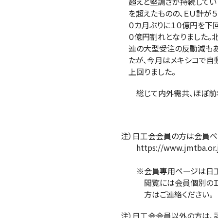
超えと堅調さが持続しています
を超えたものの、ＥＵ計が５カ
０カ月ぶりに１０億円を下回る
０億円割れとなりました。北
連の大型受注の反動減もあっ
たが、今月はメキシコで自動
上回りました。
総じて内外需共、ほぼ前年同
注）日工会会員の方は会員ペー
https://www.jmtba.or.jp
※会員専用ページは日工会
閲覧には会員個別のＩＤと
方はご連絡ください。
注）日工会会員以外の方は、