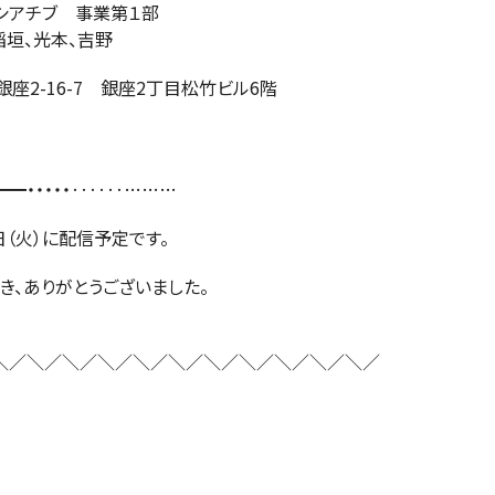
シアチブ 事業第１部
垣、光本、吉野
銀座2-16-7 銀座2丁目松竹ビル6階
━・・・・・‥‥‥………
11日（火）に配信予定です。
き、ありがとうございました。
。
＼／＼／＼／＼／＼／＼／＼／＼／＼／＼／＼／