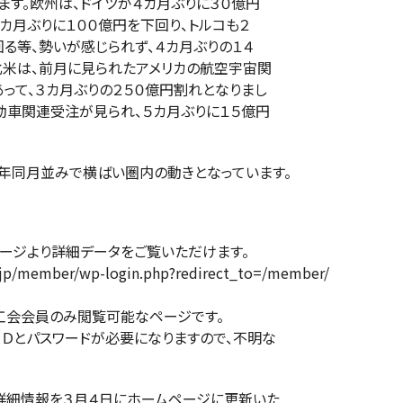
。欧州は、ドイツが４カ月ぶりに３０億円
月ぶりに１００億円を下回り、トルコも２
等、勢いが感じられず、４カ月ぶりの１４
米は、前月に見られたアメリカの航空宇宙関
て、３カ月ぶりの２５０億円割れとなりまし
車関連受注が見られ、５カ月ぶりに１５億円
月並みで横ばい圏内の動きとなっています。
ジより詳細データをご覧いただけます。
/member/wp-login.php?redirect_to=/member/
会員のみ閲覧可能なページです。
パスワードが必要になりますので、不明な
詳細情報を３月４日にホームページに更新いた