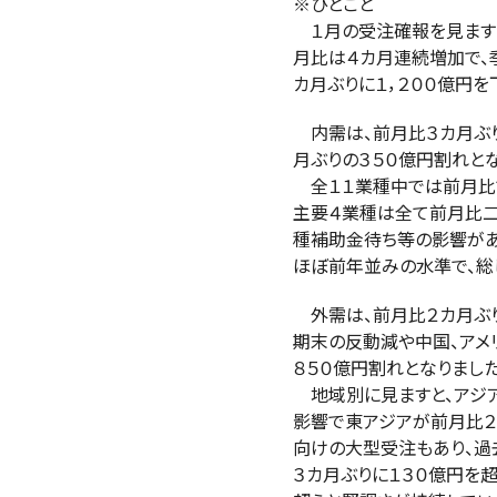
※ひとこと
１月の受注確報を見ますと、
月比は４カ月連続増加で、季
カ月ぶりに１，２００億円を下
内需は、前月比３カ月ぶり減
月ぶりの３５０億円割れとな
全１１業種中では前月比で８
主要４業種は全て前月比二桁
種補助金待ち等の影響があっ
ほぼ前年並みの水準で、総じ
外需は、前月比２カ月ぶり減
期末の反動減や中国、アメリ
８５０億円割れとなりました
地域別に見ますと、アジアで
影響で東アジアが前月比２割
向けの大型受注もあり、過去
３カ月ぶりに１３０億円を超え