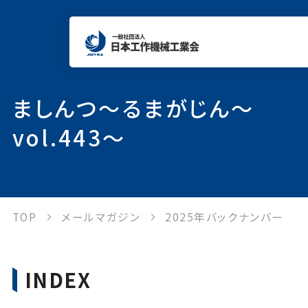
当会について
ましんつ～るまがじん～
vol.443～
工作機械について
統計情報
TOP
メールマガジン
2025年バックナンバー
各種制度
INDEX
出版物