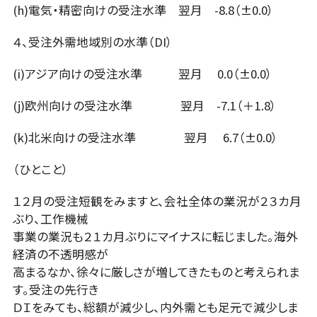
(h)電気・精密向けの受注水準 翌月 -8.8（±0.0）
４、受注外需地域別の水準（DI）
(i)アジア向けの受注水準 翌月 0.0（±0.0）
(j)欧州向けの受注水準 翌月 -7.1（＋1.8）
(k)北米向けの受注水準 翌月 6.7（±0.0）
（ひとこと）
１２月の受注短観をみますと、会社全体の業況が２３カ月
ぶり、工作機械
事業の業況も２１カ月ぶりにマイナスに転じました。海外
経済の不透明感が
高まるなか、徐々に厳しさが増してきたものと考えられま
す。受注の先行き
ＤＩをみても、総額が減少し、内外需とも足元で減少しま