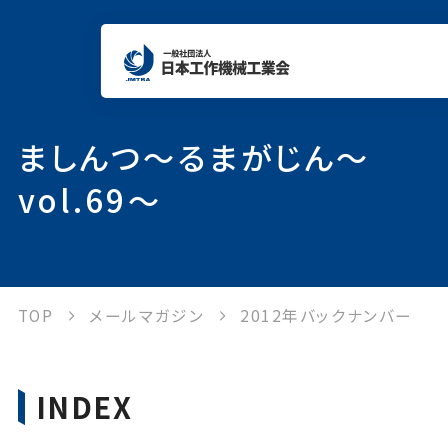
当会について
ましんつ～るまがじん～
vol.69～
工作機械について
統計情報
TOP
メールマガジン
2012年バックナンバー
各種制度
INDEX
出版物