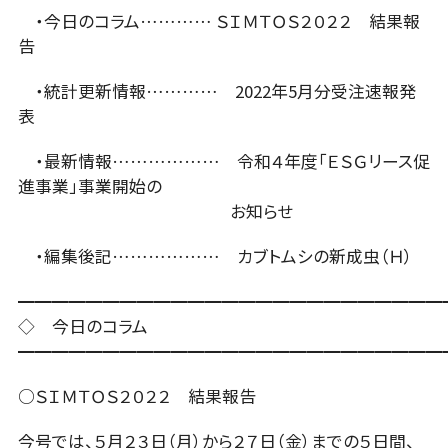
・今日のコラム………… ＳＩＭＴＯＳ２０２２ 結果報
告
ニュース
・統計更新情報………… 2022年5月分受注速報発
表
お問い合わせ
・最新情報……………… 令和４年度「ＥＳＧリース促
進事業」事業開始の
お知らせ
ENGLISH
・編集後記……………… カブトムシの新成虫（Ｈ）
会員ログイン
━━━━━━━━━━━━━━━━━━━━━━━━━
◇ 今日のコラム
入会案内
会員名簿
━━━━━━━━━━━━━━━━━━━━━━━━━
○ＳＩＭＴＯＳ２０２２ 結果報告
今号では、５月２３日（月）から２７日（金）までの５日間、