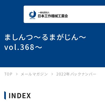
当会について
ましんつ～るまがじん～
vol.368～
工作機械について
統計情報
TOP
メールマガジン
2022年バックナンバー
各種制度
INDEX
出版物