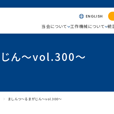
ENGLISH
当会について
工作機械について
統
ん～vol.300～
ー
ましんつ～るまがじん～vol.300～