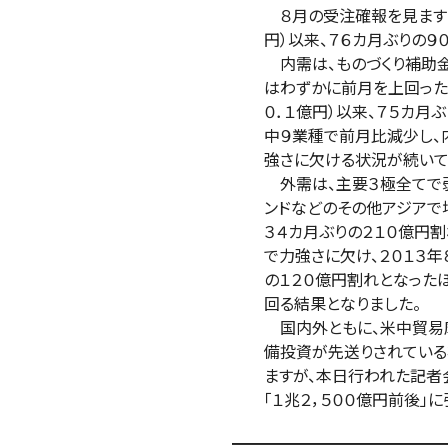
８月の受注確報を見ますと、受
円）以来、７６カ月ぶりの９０
内需は、ものづくり補助金の
はわずかに前月を上回ったもの
０．１億円）以来、７５カ月ぶ
中９業種で前月比減少し、内
強さに欠ける状況が続いて
外需は、主要３極全てで弱含
ンドなどのその他アジアで増
３４カ月ぶりの２１０億円割れ
で力強さに欠け、２０１３年８月
の１２０億円割れとなったほか
回る結果となりました。
国内外ともに、米中貿易摩擦
備投資が先送りされている状
ますが、本日行われた記者会
「１兆２，５００億円前後」に
━━━━━━━━━━━━━