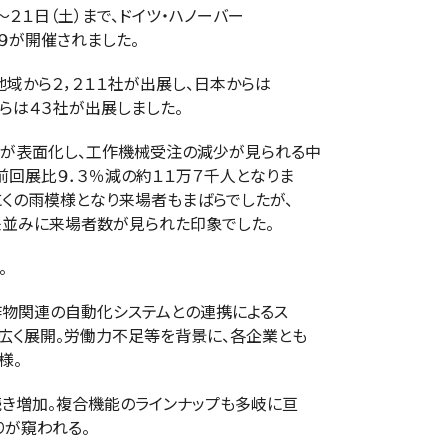
～２１日（土）まで、ドイツ・ハノーバー
９が開催されました。
域から２，２１１社が出展し、日本からは
らは４３社が出展しました。
が表面化し、工作機械受注の減少が見られる中
前回展比９．３％減の約１１万７千人となりま
にくの雨模様となり来場者もまばらでしたが、
並みに来場者数が見られた印象でした。
。
作物関連の自動化システムとの連携によるス
く展開。労働力不足等を背景に、各企業とも
様。
続き増加。複合機能のラインナップも多岐に亘
が窺われる。