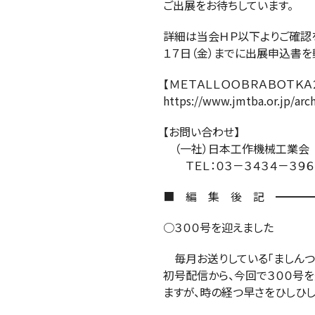
ご出展をお待ちしています。
詳細は当会ＨＰ以下よりご確認
１７日（金）までに出展申込書を
【ＭＥＴＡＬＬＯＯＢＲＡＢＯＴＫ
https://www.jmtba.or.jp/arc
【お問い合わせ】
（一社）日本工作機械工業会 
ＴＥＬ：０３－３４３４－３９６１ Ｅ
■ 編 集 後 記 ━━━━
○３００号を迎えました
毎月お送りしている「ましんつ～
初号配信から、今回で３００号
ますが、時の経つ早さをひしひし