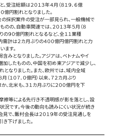
注総額は２０１３年４月（８１９．６億
０億円割れとなりました。
採択案件の受注が一部見られ、一般機械で
の、自動車関連では、２０１３年５月（８
りの９０億円割れとなるなど、全１１業種
需計は２カ月ぶりの４００億円億円割れと力
います。
みとなりました。アジアは、ベトナムやイ
加したものの、中国を初め東アジアで減少し、
となりました。また、欧州では、域内全域
（１０７．０億円）以来、７２カ月ぶり
、北米も、３１カ月ぶりに２００億円を下
等による先行き不透明感が影を落とし、設
況です。今後の動向も読みにくい状況が続き
見で、飯村会長は２０１９年の受注見通しを
引き下げました。
━━━━━━━━━━━━━━━━━━━━━━