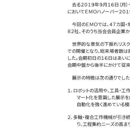
去る２０１９年９月１６日（月）
においてＥＭＯハノーバー２０１
今回のＥＭＯでは、４７カ国・地
８２社、そのうち当会会員企業か
世界的な景気の下振れリスク
での開催となり、総来場者数は
した。会期初日の１６日はあい
会期中盤から後半にかけて従来
展示の特徴は次の通りでした
１．ロボットの活用や、工具・工
マート化を意識した展示を広
自動化を強く進めている模
２．多軸・複合工作機械が引き
り、工程集約ニーズの高まり