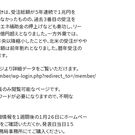
累計は、受注総額が５年連続で１兆円を
かなかったものの、過去３番目の受注を
省エネ補助金の押上げなども奏功し、リー
０億円超えとなりました。一方外需では、
央以降縮小したことや、北米の受注がやや
総額は前年割れとなりました。暦年受注の
す。
ジより詳細データをご覧いただけます。
ember/wp-login.php?redirect_to=/member/
員のみ閲覧可能なページです。
ワードが必要になりますので、不明な
細情報を１週間後の１月２６日にホームペー
をご確認いただくか、発表日当日１５
務局事務所にてご購入ください。