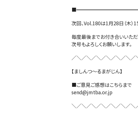
■━━━━━━━━━━━━━
次回、Vol.180は1月28日（木
毎度最後までお付き合いいただ
次号もよろしくお願いします。
／＼／＼／＼／＼／＼／＼／
【ましんつ～るまがじん】
■ご意見ご感想はこちらまで
send@jmtba.or.jp
＼／＼／＼／＼／＼／＼／＼