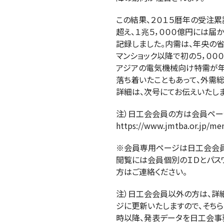
この結果、２０１５暦年の受注
超え、１兆５，０００億円には届
記録しました。内需は、年央の
マンショック以降で初の５，００
アジアの電気機械向け特需が年
落ち着いたこともあって、外需
詳細は、次号にてお伝えいたしま
注）日工会会員の方は会員ペー
https://www.jmtba.or.jp/m
※会員専用ページは日工会会
閲覧には会員個別のＩＤとパス
方はご連絡ください。
注）日工会会員以外の方は、詳
ジに更新いたしますので、そちら
時以降、発表データを日工会事