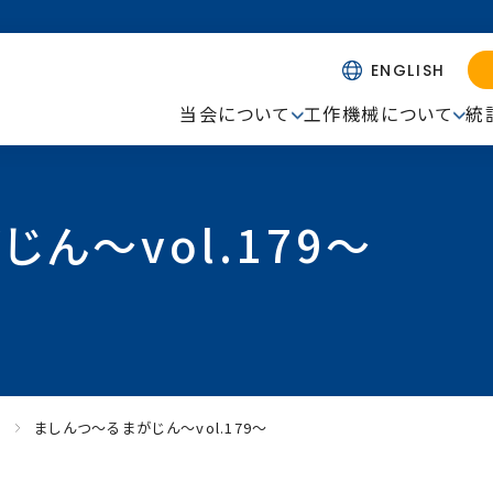
ENGLISH
当会について
工作機械について
統
ん～vol.179～
ー
ましんつ～るまがじん～vol.179～